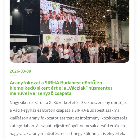
2026-03-09
Aranyfokozat a SIRHA Budapest döntőjén –
kiemelkedő sikert ért el a „Vácziak” húsmentes
menüvel versenyző csapata
Nagy sikerrel zárult a X. Közétkeztetési Szakácsverseny döntője:
a Váci Fegyház és Börtön csapata a SIRHA Budapest szakmai
kiállításon arany fokozatot szerzett az intézményi közétkeztetés
kategóriában. A csapat teljesítményét nemcsak a zsűri értékelte
nagyra: az arany minősítés mellett négy különdíjat is elnyertek,