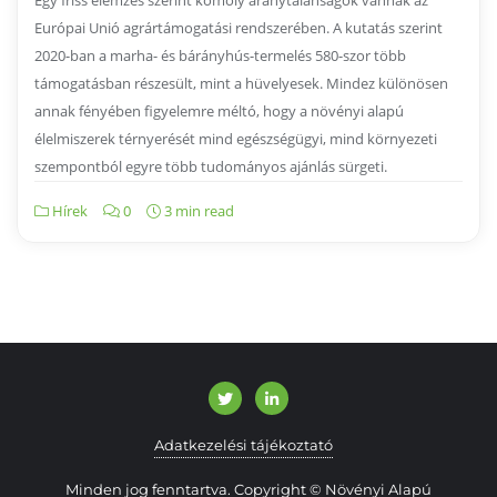
Egy friss elemzés szerint komoly aránytalanságok vannak az
Európai Unió agrártámogatási rendszerében. A kutatás szerint
2020-ban a marha- és bárányhús-termelés 580-szor több
támogatásban részesült, mint a hüvelyesek. Mindez különösen
annak fényében figyelemre méltó, hogy a növényi alapú
élelmiszerek térnyerését mind egészségügyi, mind környezeti
szempontból egyre több tudományos ajánlás sürgeti.
Hírek
0
3 min read
Adatkezelési tájékoztató
Minden jog fenntartva. Copyright © Növényi Alapú