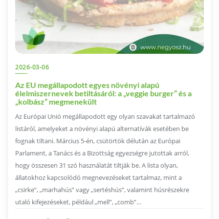
2026-03-06
Az EU megállapodott egyes növényi alapú
élelmiszernevek betiltásáról: a „veggie burger” és a
„kolbász” megmenekült
Az Európai Unió megállapodott egy olyan szavakat tartalmazó
listáról, amelyeket a növényi alapú alternatívák esetében be
fognak tiltani. Március 5-én, csütörtök délután az Európai
Parlament, a Tanács és a Bizottság egyezségre jutottak arról,
hogy összesen 31 szó használatát tiltják be. A lista olyan,
állatokhoz kapcsolódó megnevezéseket tartalmaz, mint a
„csirke”, „marhahús” vagy „sertéshús”, valamint húsrészekre
utaló kifejezéseket, például „mell”, „comb”…