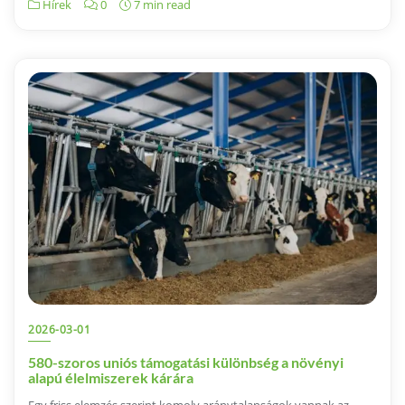
Hírek
0
7 min read
2026-03-01
580-szoros uniós támogatási különbség a növényi
alapú élelmiszerek kárára