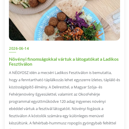
2026-06-14
Növényi finomságokkal vártuk a látogatókat a Ladikos
Fesztiválon
A NÉGYOSZ idén a mecséri Ladikos Fesztiválon is bemutatta,
hogy a fenntartható táplálkozás lehet egyszerre ízletes, tápláló és
közösségépítő élmény. A Deliresttel, a Magyar Szója- és
Fehérjenövény Egyesülettel, valamint az OkosFehérje
programmal együttműködve 120 adag ingyenes növényi
ebéddel vártuk a fesztivál látogatóit. Növényi fogások a
fesztiválon A kóstolók számára egy különleges menüvel
készültünk. A fehérbab-hummusz ropogós gyöngybab feltéttel