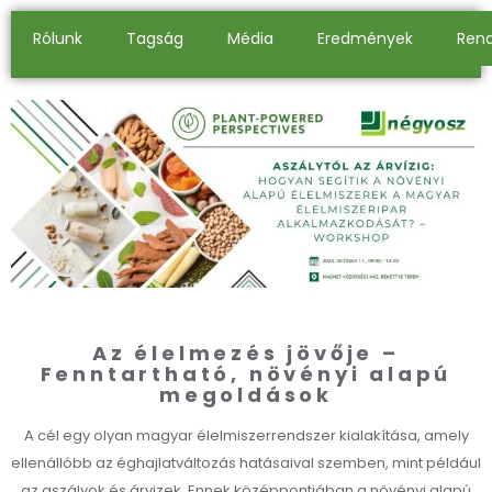
Rólunk
Tagság
Média
Eredmények
Ren
Az élelmezés jövője –
Fenntartható, növényi alapú
megoldások
A cél egy olyan magyar élelmiszerrendszer kialakítása, amely
ellenállóbb az éghajlatváltozás hatásaival szemben, mint például
az aszályok és árvizek. Ennek középpontjában a növényi alapú