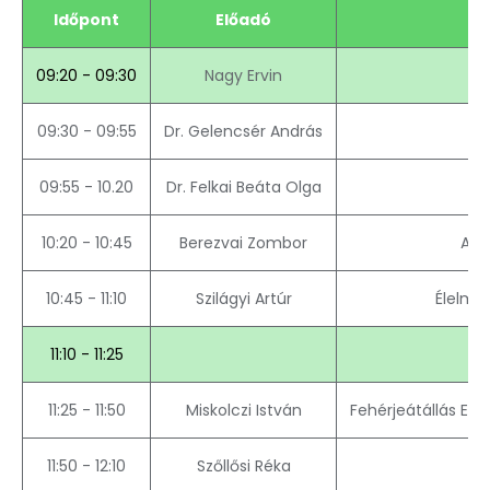
Időpont
Előadó
09:20 - 09:30
Nagy Ervin
09:30 - 09:55
Dr. Gelencsér András
09:55 - 10.20
Dr. Felkai Beáta Olga
As
10:20 - 10:45
Berezvai Zombor
A k
10:45 - 11:10
Szilágyi Artúr
Élelmis
11:10 - 11:25
11:25 - 11:50
Miskolczi István
Fehérjeátállás Eur
11:50 - 12:10
Szőllősi Réka