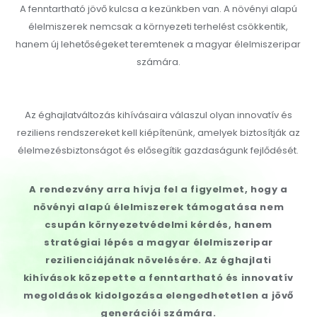
A fenntartható jövő kulcsa a kezünkben van. A növényi alapú
élelmiszerek nemcsak a környezeti terhelést csökkentik,
hanem új lehetőségeket teremtenek a magyar élelmiszeripar
számára.
Az éghajlatváltozás kihívásaira válaszul olyan innovatív és
reziliens rendszereket kell kiépítenünk, amelyek biztosítják az
élelmezésbiztonságot és elősegítik gazdaságunk fejlődését.
A rendezvény arra hívja fel a figyelmet, hogy a
növényi alapú élelmiszerek támogatása nem
csupán környezetvédelmi kérdés, hanem
stratégiai lépés a magyar élelmiszeripar
rezilienciájának növelésére. Az éghajlati
kihívások közepette a fenntartható és innovatív
megoldások kidolgozása elengedhetetlen a jövő
generációi számára.