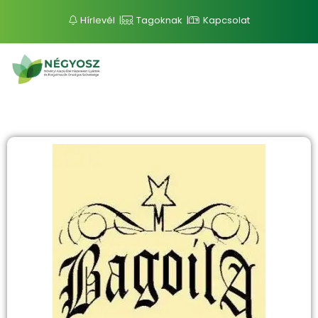
Hírlevél
Tagoknak
Kapcsolat