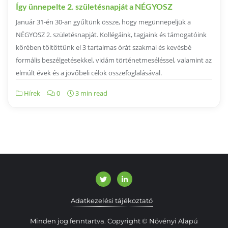
Így ünnepelte 2. születésnapját a NÉGYOSZ
Január 31-én 30-an gyűltünk össze, hogy megünnepeljük a
NÉGYOSZ 2. születésnapját. Kollégáink, tagjaink és támogatóink
körében töltöttünk el 3 tartalmas órát szakmai és kevésbé
formális beszélgetésekkel, vidám történetmeséléssel, valamint az
elmúlt évek és a jövőbeli célok összefoglalásával.
Hírek
0
3 min read
Adatkezelési tájékoztató
Minden jog fenntartva. Copyright © Növényi Alapú