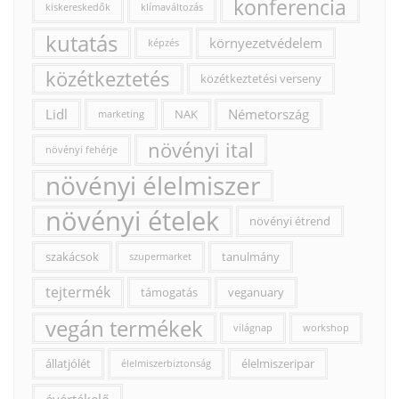
konferencia
kiskereskedők
klímaváltozás
kutatás
környezetvédelem
képzés
közétkeztetés
közétkeztetési verseny
Lidl
Németország
NAK
marketing
növényi ital
növényi fehérje
növényi élelmiszer
növényi ételek
növényi étrend
szakácsok
tanulmány
szupermarket
tejtermék
támogatás
veganuary
vegán termékek
világnap
workshop
állatjólét
élelmiszeripar
élelmiszerbiztonság
évértékelő