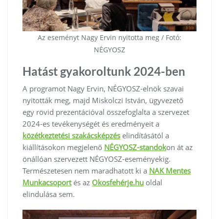
Az eseményt Nagy Ervin nyitotta meg / Fotó:
NÉGYOSZ
Hatást gyakoroltunk 2024-ben
A programot Nagy Ervin, NÉGYOSZ-elnök szavai
nyitották meg, majd Miskolczi István, ügyvezető
egy rövid prezentációval összefoglalta a szervezet
2024-es tevékenységét és eredményeit a
közétkeztetési szakácsképzés
elindításától a
kiállításokon megjelenő
NÉGYOSZ-standok
on át az
önállóan szervezett NÉGYOSZ-eseményekig.
Természetesen nem maradhatott ki a
NAK Mentes
Munkacsoport
és az
Okosfehérje.hu
oldal
elindulása sem.