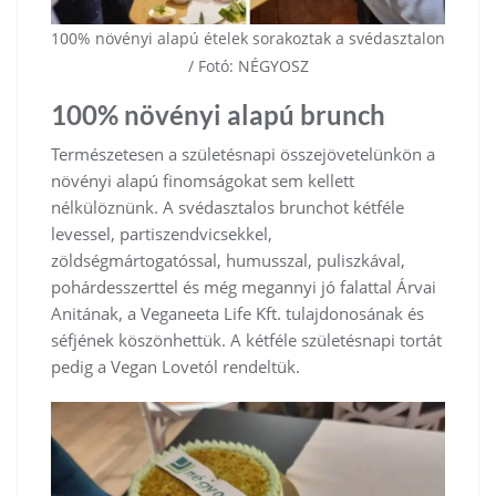
100% növényi alapú ételek sorakoztak a svédasztalon
/ Fotó: NÉGYOSZ
100% növényi alapú brunch
Természetesen a születésnapi összejövetelünkön a
növényi alapú finomságokat sem kellett
nélkülöznünk. A svédasztalos brunchot kétféle
levessel, partiszendvicsekkel,
zöldségmártogatóssal, humusszal, puliszkával,
pohárdesszerttel és még megannyi jó falattal Árvai
Anitának, a Veganeeta Life Kft. tulajdonosának és
séfjének köszönhettük. A kétféle születésnapi tortát
pedig a Vegan Lovetól rendeltük.