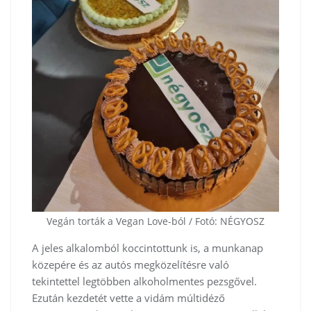
Vegán torták a Vegan Love-ból / Fotó: NÉGYOSZ
A jeles alkalomból koccintottunk is, a munkanap
közepére és az autós megközelítésre való
tekintettel legtöbben alkoholmentes pezsgővel.
Ezután kezdetét vette a vidám múltidéző