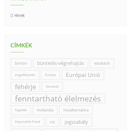
Hírek
CÍMKÉK
büntetés-végrehajtás
börtön
edukáció
Európai Unió
engedélyezés
Európa
fehérje
felmérés
fenntartható élelmezés
Hollandia
húsalternatíva
fogadás
jogszabály
Impossible Food
jog