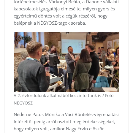
történetmesélés. Várkonyi Beáta, a Danone vállalati
kapcsolatok igazgatója elmesélte, milyen gyors és
egyértelmű döntés volt a cégük részéről, hogy
belépnek a NÉGYOSZ-tagok sorába.
A 2. évfordulónk alkalmából koccintottunk is / Fotó:
NÉGYOSZ
Néderné Patus Mónika a Váci Büntetés-végrehajtási
Intézettől pedig arról osztott meg érdekességeket,
hogy milyen volt, amikor Nagy Ervin először