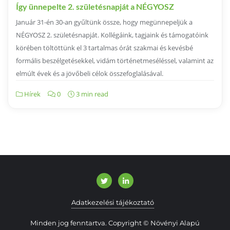
Így ünnepelte 2. születésnapját a NÉGYOSZ
Január 31-én 30-an gyűltünk össze, hogy megünnepeljük a
NÉGYOSZ 2. születésnapját. Kollégáink, tagjaink és támogatóink
körében töltöttünk el 3 tartalmas órát szakmai és kevésbé
formális beszélgetésekkel, vidám történetmeséléssel, valamint az
elmúlt évek és a jövőbeli célok összefoglalásával.
Hírek
0
3 min read
Adatkezelési tájékoztató
Minden jog fenntartva. Copyright © Növényi Alapú