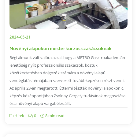
2024-05-21
Növényi alapokon mesterkurzus szakácsoknak
Régi álmunk vált valóra azzal, hogy a METRO Gasztroakadémián
lehetőség nyílt professzionális szakácsok, köztük
közétkeztetésben dolgozók számára a növényi alapú
vendéglátás témájában szervezett továbbképzésen részt venni.
Az április 23-án megtartott, Éttermi tészták növényi alapokon c.
képzés középpontjában Zsolnay Gergely tudásának megosztása
és a növényi alapú vargabéles állt.
Hírek
0
8 min read