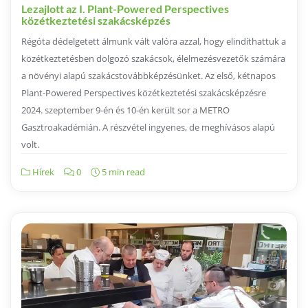
Lezajlott az I. Plant-Powered Perspectives
közétkeztetési szakácsképzés
Régóta dédelgetett álmunk vált valóra azzal, hogy elindíthattuk a
közétkeztetésben dolgozó szakácsok, élelmezésvezetők számára
a növényi alapú szakácstovábbképzésünket. Az első, kétnapos
Plant-Powered Perspectives közétkeztetési szakácsképzésre
2024. szeptember 9-én és 10-én került sor a METRO
Gasztroakadémián. A részvétel ingyenes, de meghívásos alapú
volt.
Hírek
0
5 min read