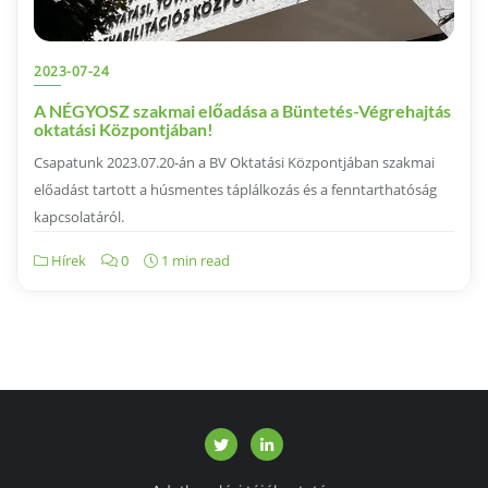
2023-07-24
A NÉGYOSZ szakmai előadása a Büntetés-Végrehajtás
oktatási Központjában!
Csapatunk 2023.07.20-án a BV Oktatási Központjában szakmai
előadást tartott a húsmentes táplálkozás és a fenntarthatóság
kapcsolatáról.
Hírek
0
1 min read