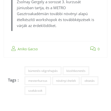
Zsolnay Gergely a sorozat 3. kurzusát
júniusban tartja, és a METRO
Gasztroakadémián további növényi alapú
ételkészítő workshopok és továbbképzések is
várják az érdeklődőket.
Aniko Gacso
0
büntetés-végrehajtás
közétkeztetés
Tags :
mesterkurzus
növényi ételek
oktatás
szakácsok