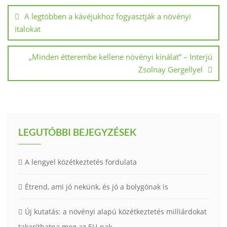
A legtöbben a kávéjukhoz fogyasztják a növényi
italokat
„Minden étterembe kellene növényi kínálat” – Interjú
Zsolnay Gergellyel
LEGUTÓBBI BEJEGYZÉSEK
A lengyel közétkeztetés fordulata
Étrend, ami jó nekünk, és jó a bolygónak is
Új kutatás: a növényi alapú közétkeztetés milliárdokat
takaríthatna meg az EU-nak