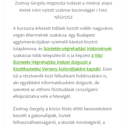
Zsolnay Gergely megosztja tudását a növényi alapú
ételek iránt nyitott szakmai közönséggel / Fotó:
NÉGYOSZ
A kurzusra érkezett többek között vidéki nagyváros
vegán éttermének szakácsa, egy Budapest
agglomerációjában üzemelő kávézó-bisztró
tulajdonosa, és
büntetés-végrehajtási intézmények
szakácsai több településről is (a képzést
a Váci
Büntetés-Végrehajtási Intézet dolgozói a
Közétkeztetési Verseny különdíjaként kapták
). Ezen
túl a résztvevők közt felbukkant hobbiszakács is,
aki egyébként informatikusként dolgozik, de
szeretné az otthoni főzőtudását csiszolgatni
elkápráztatva vele a feleségét.
Zsolnay Gergely a közös főzés előtti bevezetésként
beszélt a gabonafajták, lisztek
felhasználhatóságáról, a tészták minőségéről, a