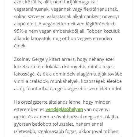
azok közül is, akik nem tartják magukat
vegetáriánusnak, vegánnak vagy flexitáriánusnak,
sokan szívesen választanak alkalmanként növényi
alapú ételt. A vegán éttermek vendégkörének kb.
95%-a nem vegán emberekből áll. Többen közülük
állandó látogatók, míg otthon vegyes étrenden
élnek.
Zsolnay Gergely kitért arra is, hogy néhány ezer
közétkeztető edukálása könnyebb, mint a teljes
lakosságé, és ők a dominóelv alapján tudják tovább
vinni a családok, munkahelyek, közösségek életébe
az új, fenntartható, egészségesebb szemléletmódot.
Ha országszerte általános lenne, hogy minden
étteremben és
vendéglátóhelyen
van növényi
opció, és az nem a sóval-borssal megszórt, olajba
gyorsan bedobott tofuszelet, hanem ennél
ízletesebb, izgalmasabb fogás, akkor jóval többen