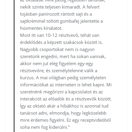
nekik szinte teljesen kimaradt. A felvert
tojásban panírozott rántott sajt és a
sajtkrémmel töltött gombafej jelentette a
húsmentes kínálatot.
Most itt van 10-12 résztvevő, tehát van
érdeklődés a képzett szakácsok között is.
Nagyobb csoportokat nem is nagyon
szeretünk engedni, mert ha sokan vannak,
akkor nem jut elég figyelem egy-egy
résztvevőre, és személytelenné válik a
kurzus. A mai világban pedig személytelen
információkat az interneten is lehet kapni. Mi
szeretnénk megőrizni a kapcsolatot és az
interakciót az előadók és a résztvevők között.
Így az oktató akár a hibákhoz is azonnal tud
tanácsot adni, elmondja, hogy legközelebb
mire érdemes figyelni. Ez egy receptvideóból
soha nem fog kiderülni.”