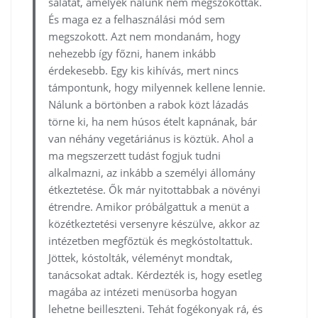
salátát, amelyek nálunk nem megszokottak.
És maga ez a felhasználási mód sem
megszokott. Azt nem mondanám, hogy
nehezebb így főzni, hanem inkább
érdekesebb. Egy kis kihívás, mert nincs
támpontunk, hogy milyennek kellene lennie.
Nálunk a börtönben a rabok közt lázadás
törne ki, ha nem húsos ételt kapnának, bár
van néhány vegetáriánus is köztük. Ahol a
ma megszerzett tudást fogjuk tudni
alkalmazni, az inkább a személyi állomány
étkeztetése. Ők már nyitottabbak a növényi
étrendre. Amikor próbálgattuk a menüt a
közétkeztetési versenyre készülve, akkor az
intézetben megfőztük és megkóstoltattuk.
Jöttek, kóstolták, véleményt mondtak,
tanácsokat adtak. Kérdezték is, hogy esetleg
magába az intézeti menüsorba hogyan
lehetne beilleszteni. Tehát fogékonyak rá, és