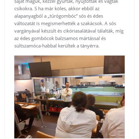
saját maguk, kézzel gyúrták, nyújtották és vágták
csíkokra. S ha már köles, akkor ebből az
alapanyagból a „túrógombóc” sós és édes
változatát is megismerhették a szakácsok. A sós
vargányával készült és cikóriasalátával tálalták, míg
az édes gombócok balzsamos mártással és
sültszamóca-habbal kerültek a tányérra.