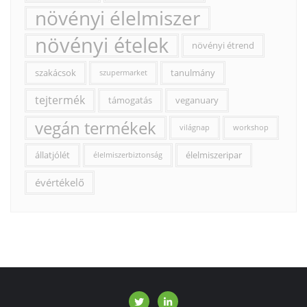
növényi élelmiszer
növényi ételek
növényi étrend
szakácsok
tanulmány
szupermarket
tejtermék
támogatás
veganuary
vegán termékek
világnap
workshop
állatjólét
élelmiszeripar
élelmiszerbiztonság
évértékelő