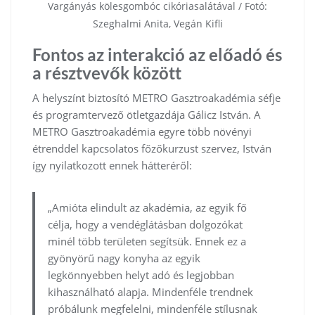
Vargányás kölesgombóc cikóriasalátával / Fotó:
Szeghalmi Anita, Vegán Kifli
Fontos az interakció az előadó és
a résztvevők között
A helyszínt biztosító METRO Gasztroakadémia séfje
és programtervező ötletgazdája Gálicz István. A
METRO Gasztroakadémia egyre több növényi
étrenddel kapcsolatos főzőkurzust szervez, István
így nyilatkozott ennek hátteréről:
„Amióta elindult az akadémia, az egyik fő
célja, hogy a vendéglátásban dolgozókat
minél több területen segítsük. Ennek ez a
gyönyörű nagy konyha az egyik
legkönnyebben helyt adó és legjobban
kihasználható alapja. Mindenféle trendnek
próbálunk megfelelni, mindenféle stílusnak