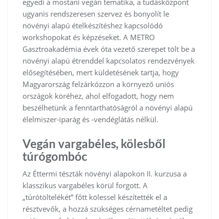
egyedi a mostani vegán tematika, a tudásközpont
ugyanis rendszeresen szervez és bonyolít le
növényi alapú ételkészítéshez kapcsolódó
workshopokat és képzéseket. A METRO
Gasztroakadémia évek óta vezető szerepet tölt be a
növényi alapú étrenddel kapcsolatos rendezvények
elősegítésében, mert küldetésének tartja, hogy
Magyarország felzárkózzon a környező uniós
országok köréhez, ahol elfogadott, hogy nem
beszélhetünk a fenntarthatóságról a növényi alapú
élelmiszer-iparág és -vendéglátás nélkül.
Vegán vargabéles, kölesből
túrógombóc
Az Éttermi tészták növényi alapokon II. kurzusa a
klasszikus vargabéles körül forgott. A
„túrótöltelékét” főtt kölessel készítették el a
résztvevők, a hozzá szükséges cérnametéltet pedig