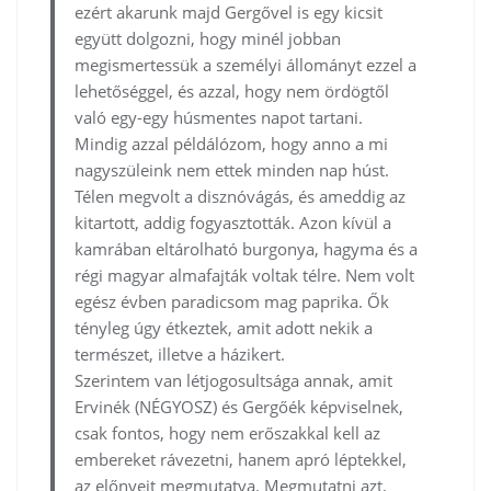
ezért akarunk majd Gergővel is egy kicsit
együtt dolgozni, hogy minél jobban
megismertessük a személyi állományt ezzel a
lehetőséggel, és azzal, hogy nem ördögtől
való egy-egy húsmentes napot tartani.
Mindig azzal példálózom, hogy anno a mi
nagyszüleink nem ettek minden nap húst.
Télen megvolt a disznóvágás, és ameddig az
kitartott, addig fogyasztották. Azon kívül a
kamrában eltárolható burgonya, hagyma és a
régi magyar almafajták voltak télre. Nem volt
egész évben paradicsom mag paprika. Ők
tényleg úgy étkeztek, amit adott nekik a
természet, illetve a házikert.
Szerintem van létjogosultsága annak, amit
Ervinék (NÉGYOSZ) és Gergőék képviselnek,
csak fontos, hogy nem erőszakkal kell az
embereket rávezetni, hanem apró léptekkel,
az előnyeit megmutatva. Megmutatni azt,