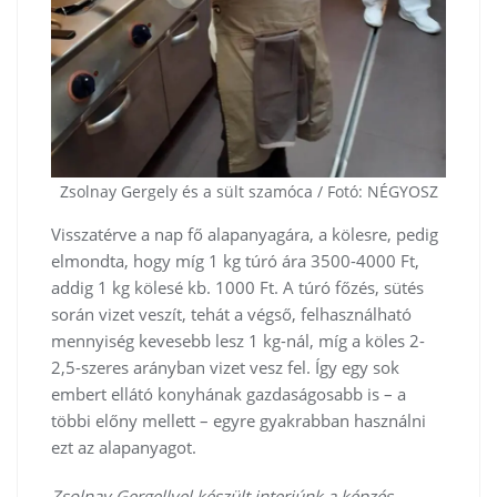
Zsolnay Gergely és a sült szamóca / Fotó: NÉGYOSZ
Visszatérve a nap fő alapanyagára, a kölesre, pedig
elmondta, hogy míg 1 kg túró ára 3500-4000 Ft,
addig 1 kg kölesé kb. 1000 Ft. A túró főzés, sütés
során vizet veszít, tehát a végső, felhasználható
mennyiség kevesebb lesz 1 kg-nál, míg a köles 2-
2,5-szeres arányban vizet vesz fel. Így egy sok
embert ellátó konyhának gazdaságosabb is – a
többi előny mellett – egyre gyakrabban használni
ezt az alapanyagot.
Zsolnay Gergellyel készült interjúnk a képzés