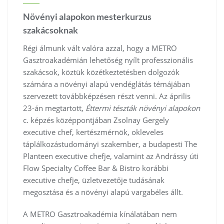
Növényi alapokon mesterkurzus
szakácsoknak
Régi álmunk vált valóra azzal, hogy a METRO
Gasztroakadémián lehetőség nyílt professzionális
szakácsok, köztük közétkeztetésben dolgozók
számára a növényi alapú vendéglátás témájában
szervezett továbbképzésen részt venni. Az április
23-án megtartott,
Éttermi tészták növényi alapokon
c. képzés középpontjában Zsolnay Gergely
executive chef, kertészmérnök, okleveles
táplálkozástudományi szakember, a budapesti The
Planteen executive chefje, valamint az Andrássy úti
Flow Specialty Coffee Bar & Bistro korábbi
executive chefje, üzletvezetője tudásának
megosztása és a növényi alapú vargabéles állt.
A METRO Gasztroakadémia kínálatában nem