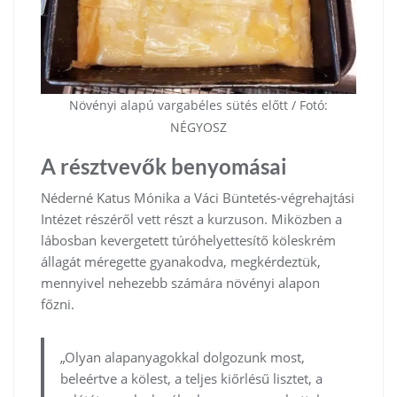
Növényi alapú vargabéles sütés előtt / Fotó:
NÉGYOSZ
A résztvevők benyomásai
Néderné Katus Mónika a Váci Büntetés-végrehajtási
Intézet részéről vett részt a kurzuson. Miközben a
lábosban kevergetett túróhelyettesítő köleskrém
állagát méregette gyanakodva, megkérdeztük,
mennyivel nehezebb számára növényi alapon
főzni.
„Olyan alapanyagokkal dolgozunk most,
beleértve a kölest, a teljes kiőrlésű lisztet, a