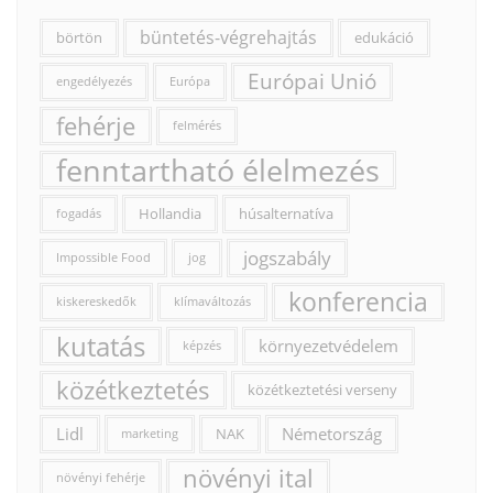
büntetés-végrehajtás
börtön
edukáció
Európai Unió
engedélyezés
Európa
fehérje
felmérés
fenntartható élelmezés
Hollandia
húsalternatíva
fogadás
jogszabály
Impossible Food
jog
konferencia
kiskereskedők
klímaváltozás
kutatás
környezetvédelem
képzés
közétkeztetés
közétkeztetési verseny
Lidl
Németország
NAK
marketing
növényi ital
növényi fehérje