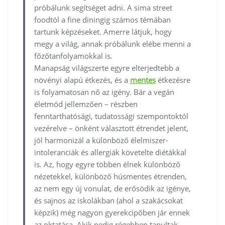
próbálunk segítséget adni. A sima street
foodtól a fine diningig számos témában
tartunk képzéseket. Amerre látjuk, hogy
megy a világ, annak próbálunk elébe menni a
főzőtanfolyamokkal is.
Manapság világszerte egyre elterjedtebb a
növényi alapú étkezés, és a
mentes
étkezésre
is folyamatosan nő az igény. Bár a vegán
életmód jellemzően – részben
fenntarthatósági, tudatossági szempontoktól
vezérelve – önként választott étrendet jelent,
jól harmonizál a különböző élelmiszer-
intoleranciák és allergiák követelte diétákkal
is. Az, hogy egyre többen élnek különböző
nézetekkel, különböző húsmentes étrenden,
az nem egy új vonulat, de erősödik az igénye,
és sajnos az iskolákban (ahol a szakácsokat
képzik) még nagyon gyerekcipőben jár ennek
az oktatása. Akik pedig régebben tanultak,