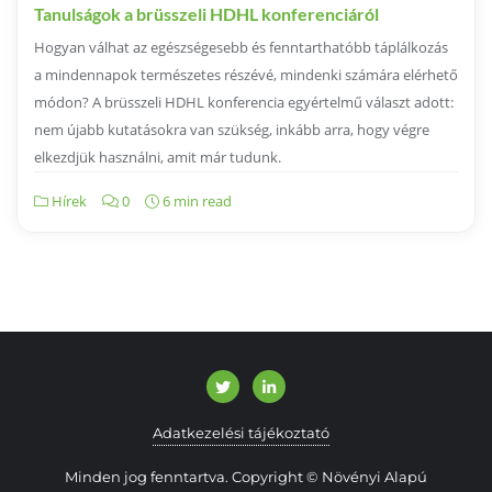
Tanulságok a brüsszeli HDHL konferenciáról
Hogyan válhat az egészségesebb és fenntarthatóbb táplálkozás
a mindennapok természetes részévé, mindenki számára elérhető
módon? A brüsszeli HDHL konferencia egyértelmű választ adott:
nem újabb kutatásokra van szükség, inkább arra, hogy végre
elkezdjük használni, amit már tudunk.
Hírek
0
6 min read
Adatkezelési tájékoztató
Minden jog fenntartva. Copyright © Növényi Alapú