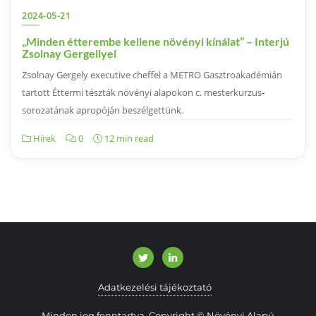
2024-05-21
„Minden étterembe kellene növényi kínálat” – Interjú
Zsolnay Gergellyel
Zsolnay Gergely executive cheffel a METRO Gasztroakadémián
tartott Éttermi tészták növényi alapokon c. mesterkurzus-
sorozatának apropóján beszélgettünk.
Hírek
0
12 min read
Adatkezelési tájékoztató
Minden jog fenntartva. Copyright © Növényi Alapú