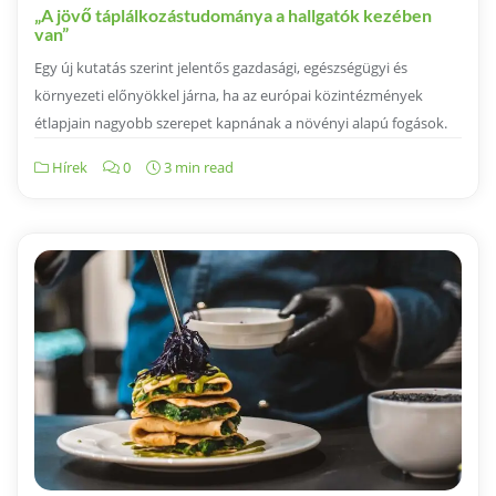
„A jövő táplálkozástudománya a hallgatók kezében
van”
Egy új kutatás szerint jelentős gazdasági, egészségügyi és
környezeti előnyökkel járna, ha az európai közintézmények
étlapjain nagyobb szerepet kapnának a növényi alapú fogások.
Hírek
0
3 min read