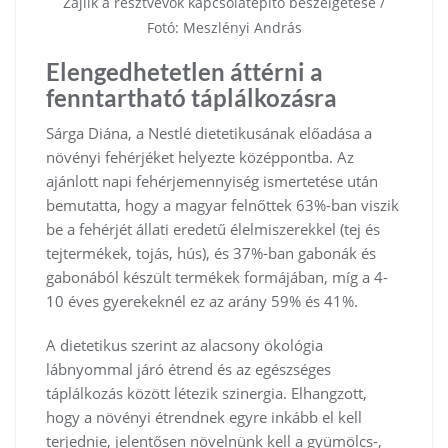
Zajlik a résztvevők kapcsolatépítő beszélgetése /
Fotó: Meszlényi András
Elengedhetetlen áttérni a
fenntartható táplálkozásra
Sárga Diána, a Nestlé dietetikusának előadása a
növényi fehérjéket helyezte középpontba. Az
ajánlott napi fehérjemennyiség ismertetése után
bemutatta, hogy a magyar felnőttek 63%-ban viszik
be a fehérjét állati eredetű élelmiszerekkel (tej és
tejtermékek, tojás, hús), és 37%-ban gabonák és
gabonából készült termékek formájában, míg a 4-
10 éves gyerekeknél ez az arány 59% és 41%.
A dietetikus szerint az alacsony ökológia
lábnyommal járó étrend és az egészséges
táplálkozás között létezik szinergia. Elhangzott,
hogy a növényi étrendnek egyre inkább el kell
terjednie, jelentősen növelnünk kell a gyümölcs-,