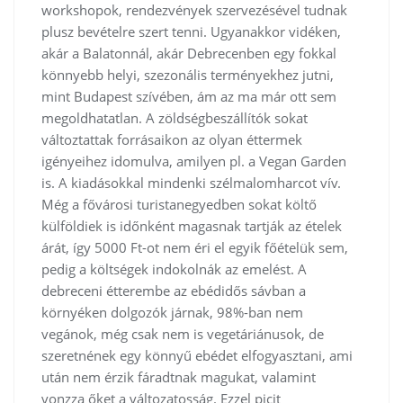
workshopok, rendezvények szervezésével tudnak
plusz bevételre szert tenni. Ugyanakkor vidéken,
akár a Balatonnál, akár Debrecenben egy fokkal
könnyebb helyi, szezonális terményekhez jutni,
mint Budapest szívében, ám az ma már ott sem
megoldhatatlan. A zöldségbeszállítók sokat
változtattak forrásaikon az olyan éttermek
igényeihez idomulva, amilyen pl. a Vegan Garden
is. A kiadásokkal mindenki szélmalomharcot vív.
Még a fővárosi turistanegyedben sokat költő
külföldiek is időnként magasnak tartják az ételek
árát, így 5000 Ft-ot nem éri el egyik főételük sem,
pedig a költségek indokolnák az emelést. A
debreceni étterembe az ebédidős sávban a
környéken dolgozók járnak, 98%-ban nem
vegánok, még csak nem is vegetáriánusok, de
szeretnének egy könnyű ebédet elfogyasztani, ami
után nem érzik fáradtnak magukat, valamint
vonzza őket a változatosság. Ezzel picit