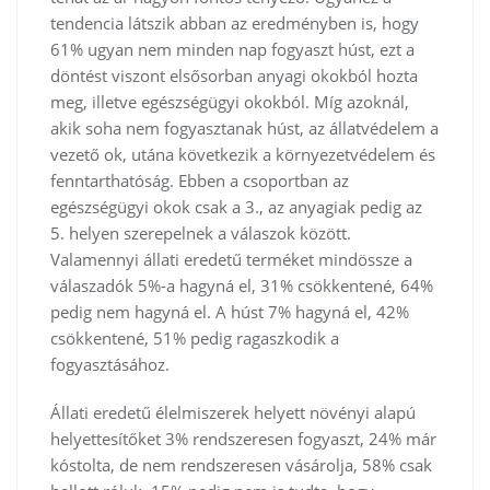
tendencia látszik abban az eredményben is, hogy
61% ugyan nem minden nap fogyaszt húst, ezt a
döntést viszont elsősorban anyagi okokból hozta
meg, illetve egészségügyi okokból. Míg azoknál,
akik soha nem fogyasztanak húst, az állatvédelem a
vezető ok, utána következik a környezetvédelem és
fenntarthatóság. Ebben a csoportban az
egészségügyi okok csak a 3., az anyagiak pedig az
5. helyen szerepelnek a válaszok között.
Valamennyi állati eredetű terméket mindössze a
válaszadók 5%-a hagyná el, 31% csökkentené, 64%
pedig nem hagyná el. A húst 7% hagyná el, 42%
csökkentené, 51% pedig ragaszkodik a
fogyasztásához.
Állati eredetű élelmiszerek helyett növényi alapú
helyettesítőket 3% rendszeresen fogyaszt, 24% már
kóstolta, de nem rendszeresen vásárolja, 58% csak