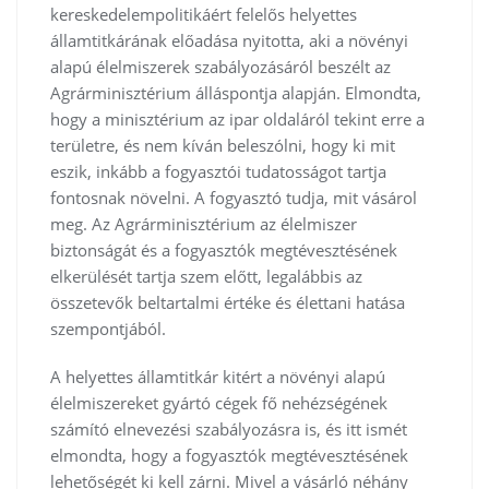
kereskedelempolitikáért felelős helyettes
államtitkárának előadása nyitotta, aki a növényi
alapú élelmiszerek szabályozásáról beszélt az
Agrárminisztérium álláspontja alapján. Elmondta,
hogy a minisztérium az ipar oldaláról tekint erre a
területre, és nem kíván beleszólni, hogy ki mit
eszik, inkább a fogyasztói tudatosságot tartja
fontosnak növelni. A fogyasztó tudja, mit vásárol
meg. Az Agrárminisztérium az élelmiszer
biztonságát és a fogyasztók megtévesztésének
elkerülését tartja szem előtt, legalábbis az
összetevők beltartalmi értéke és élettani hatása
szempontjából.
A helyettes államtitkár kitért a növényi alapú
élelmiszereket gyártó cégek fő nehézségének
számító elnevezési szabályozásra is, és itt ismét
elmondta, hogy a fogyasztók megtévesztésének
lehetőségét ki kell zárni. Mivel a vásárló néhány