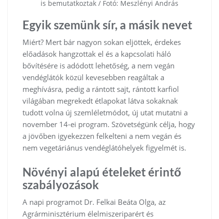
is bemutatkoztak / Fotó: Meszlényi András
Egyik szemünk sír, a másik nevet
Miért? Mert bár nagyon sokan eljöttek, érdekes
előadások hangzottak el és a kapcsolati háló
bővítésére is adódott lehetőség, a nem vegán
vendéglátók közül kevesebben reagáltak a
meghívásra, pedig a rántott sajt, rántott karfiol
világában megrekedt étlapokat látva sokaknak
tudott volna új szemléletmódot, új utat mutatni a
november 14-ei program. Szövetségünk célja, hogy
a jövőben igyekezzen felkelteni a nem vegán és
nem vegetáriánus vendéglátóhelyek figyelmét is.
Növényi alapú ételeket érintő
szabályozások
A napi programot Dr. Felkai Beáta Olga, az
Agrárminisztérium élelmiszeriparért és