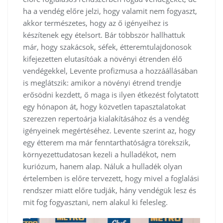
ha a vendég előre jelzi, hogy valamit nem fogyaszt,
akkor természetes, hogy az ő igényeihez is
készítenek egy ételsort. Bár többször hallhattuk
már, hogy szakácsok, séfek, étteremtulajdonosok
kifejezetten elutasítóak a növényi étrenden élő
vendégekkel, Levente profizmusa a hozzáállásában
is meglátszik: amikor a növényi étrend trendje
erősödni kezdett, ő maga is ilyen étkezést folytatott
egy hónapon át, hogy közvetlen tapasztalatokat
szerezzen repertoárja kialakításához és a vendég
igényeinek megértéséhez. Levente szerint az, hogy
egy étterem ma már fenntarthatóságra törekszik,
környezettudatosan kezeli a hulladékot, nem
kuriózum, hanem alap. Náluk a hulladék olyan
értelemben is előre tervezett, hogy mivel a foglalási
rendszer miatt előre tudják, hány vendégük lesz és
mit fog fogyasztani, nem alakul ki felesleg.