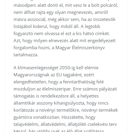
másodperc alatt dönti el, mit vesz le a bolt polcáról,
nem állhat rajta egy olyan megnevezés, amiről
másra asszociál, még akkor sem, ha az összetevők
listájából kiderül, hogy miből áll. A legtöbb
fogyasztó nem olvassa el ezt a kis hátsó címkét.
Azt, hogy milyen elnevezés alatt mit engedélyezett
forgalomba hozni, a Magyar Élelmiszerkönyv
tartalmazza.
A klímasemlegességet 2050-ig kell elérnie
Magyarországnak az EU tagjaként, ezért
elengedhetetlen, hogy a fenntarthatóság felé
mozduljon az élelmiszeripar. Erre számos pályázati
támogatás is rendelkezésre áll, a helyettes
államtitkár asszony kihangsúlyozta, hogy nincs
korlátozás a növényi termelőkre, növényi termékek
gyártóira vonatkozóan. Hozzátette, hogy
talajvédelmi, állatvédelmi, állatjóléti cselekvési terv
készül, bár utóbbi csak az élő állat szállításra