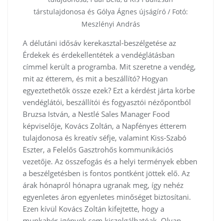
társtulajdonosa és Gólya Ágnes újságíró / Fotó:
Meszlényi András
A délutáni idősáv kerekasztal-beszélgetése az
Érdekek és érdekellentétek a vendéglátásban
címmel került a programba. Mit szeretne a vendég,
mit az étterem, és mit a beszállító? Hogyan
egyeztethetők össze ezek? Ezt a kérdést járta körbe
vendéglátói, beszállítói és fogyasztói nézőpontból
Bruzsa István, a Nestlé Sales Manager Food
képviselője, Kovács Zoltán, a Napfényes étterem
tulajdonosa és kreatív séfje, valamint Kiss-Szabó
Eszter, a Felelős Gasztrohős kommunikációs
vezetője. Az összefogás és a helyi termények ebben
a beszélgetésben is fontos pontként jöttek elő. Az
árak hónapról hónapra ugranak meg, így nehéz
egyenletes áron egyenletes minőséget biztosítani.
Ezen kívül Kovács Zoltán kifejtette, hogy a
munkabér-igények sem kiszolgálhatóak. Olyan