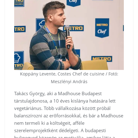
Koppány Levente, Costes Chef de cuisine / Fotó:
Meszlényi András
Takács György, aki a Madhouse Budapest
társtulajdonosa, a 10 éves kislánya hatására lett
vegetáriánus. Több vállalkozása között próbál
balanszírozni az erőforrásokkal, és bár a Madhouse
nem termeli ki a költségeit, afféle
szerelemprojektként dédelgeti. A budapesti
bulinegyed közepén az motiválja, amikor látja a