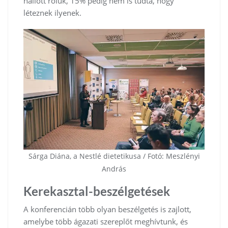
hallott róluk, 15% pedig nem is tudta, hogy
léteznek ilyenek.
Sárga Diána, a Nestlé dietetikusa / Fotó: Meszlényi
András
Kerekasztal-beszélgetések
A konferencián több olyan beszélgetés is zajlott,
amelybe több ágazati szereplőt meghívtunk, és