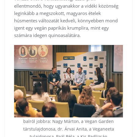
ellentmondó, hogy ugyanakkor a vidéki közönség
leginkább a megszokott, magyaros ételek
húsmentes változatát kedveli, könnyebben mond
igent egy vegán paprikás krumplira, mint egy
számára idegen quinoasalátára.
balról jobbra: Nagy Márton, a Vegan Garden
társtulajdonosa, dr. Árvai Anita, a Veganeeta
tulajdonosa, Paál Béla, a Kis Padlizsán