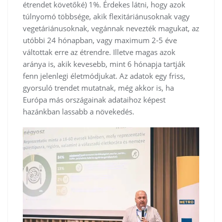
étrendet követőké) 1%. Érdekes látni, hogy azok
túlnyomó többsége, akik flexitáriánusoknak vagy
vegetáriánusoknak, vegánnak nevezték magukat, az
utóbbi 24 hónapban, vagy maximum 2-5 éve
váltottak erre az étrendre. Illetve magas azok
aránya is, akik kevesebb, mint 6 hónapja tartják
fenn jelenlegi életmódjukat. Az adatok egy friss,
gyorsuló trendet mutatnak, még akkor is, ha
Európa más országainak adataihoz képest
hazánkban lassabb a növekedés.