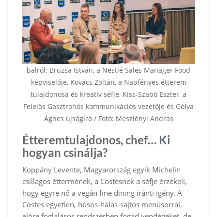
balról: Bruzsa István, a Nestlé Sales Manager Food
képviselője, Kovács Zoltán, a Napfényes étterem
tulajdonosa és kreatív séfje, Kiss-Szabó Eszter, a
Felelős Gasztrohős kommunikációs vezetője és Gólya
Ágnes újságíró / Fotó: Meszlényi András
Étteremtulajdonos, chef… Ki
hogyan csinálja?
Koppány Levente, Magyarország egyik Michelin
csillagos éttermének, a Costesnek a séfje érzékeli,
hogy egyre nő a vegán fine dining iránti igény. A
Costes egyetlen, húsos-halas-sajtos menüsorral,
előre foglalásos rendszerben fogad vendégeket, de