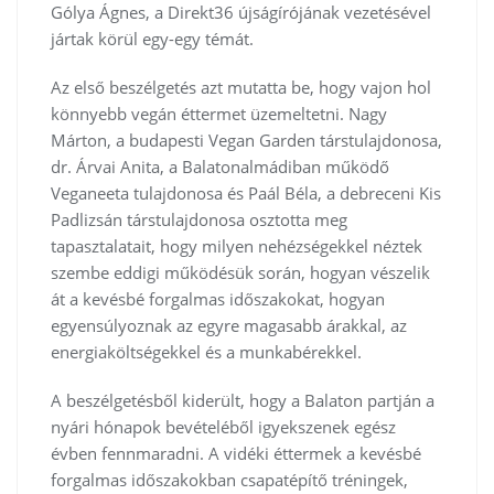
Gólya Ágnes, a Direkt36 újságírójának vezetésével
jártak körül egy-egy témát.
Az első beszélgetés azt mutatta be, hogy vajon hol
könnyebb vegán éttermet üzemeltetni. Nagy
Márton, a budapesti Vegan Garden társtulajdonosa,
dr. Árvai Anita, a Balatonalmádiban működő
Veganeeta tulajdonosa és Paál Béla, a debreceni Kis
Padlizsán társtulajdonosa osztotta meg
tapasztalatait, hogy milyen nehézségekkel néztek
szembe eddigi működésük során, hogyan vészelik
át a kevésbé forgalmas időszakokat, hogyan
egyensúlyoznak az egyre magasabb árakkal, az
energiaköltségekkel és a munkabérekkel.
A beszélgetésből kiderült, hogy a Balaton partján a
nyári hónapok bevételéből igyekszenek egész
évben fennmaradni. A vidéki éttermek a kevésbé
forgalmas időszakokban csapatépítő tréningek,