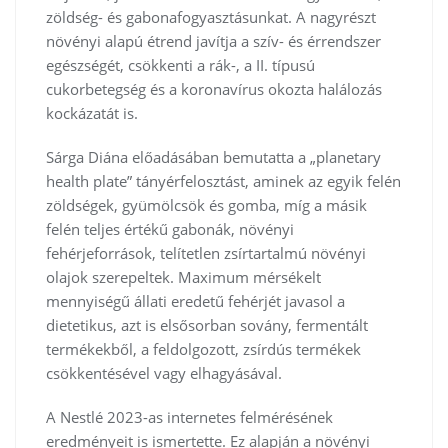
zöldség- és gabonafogyasztásunkat. A nagyrészt
növényi alapú étrend javítja a szív- és érrendszer
egészségét, csökkenti a rák-, a II. típusú
cukorbetegség és a koronavírus okozta halálozás
kockázatát is.
Sárga Diána előadásában bemutatta a „planetary
health plate” tányérfelosztást, aminek az egyik felén
zöldségek, gyümölcsök és gomba, míg a másik
felén teljes értékű gabonák, növényi
fehérjeforrások, telítetlen zsírtartalmú növényi
olajok szerepeltek. Maximum mérsékelt
mennyiségű állati eredetű fehérjét javasol a
dietetikus, azt is elsősorban sovány, fermentált
termékekből, a feldolgozott, zsírdús termékek
csökkentésével vagy elhagyásával.
A Nestlé 2023-as internetes felmérésének
eredményeit is ismertette. Ez alapján a növényi