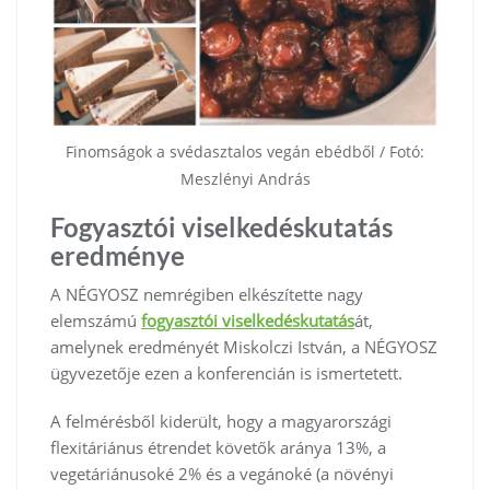
Finomságok a svédasztalos vegán ebédből / Fotó:
Meszlényi András
Fogyasztói viselkedéskutatás
eredménye
A NÉGYOSZ nemrégiben elkészítette nagy
elemszámú
fogyasztói viselkedéskutatás
át,
amelynek eredményét Miskolczi István, a NÉGYOSZ
ügyvezetője ezen a konferencián is ismertetett.
A felmérésből kiderült, hogy a magyarországi
flexitáriánus étrendet követők aránya 13%, a
vegetáriánusoké 2% és a vegánoké (a növényi