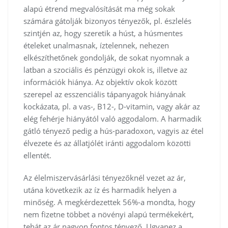
alapú étrend megvalósítását ma még sokak
számára gátolják bizonyos tényezők, pl. észlelés
szintjén az, hogy szeretik a húst, a húsmentes
ételeket unalmasnak, íztelennek, nehezen
elkészíthetőnek gondolják, de sokat nyomnak a
latban a szociális és pénzügyi okok is, illetve az
információk hiánya. Az objektív okok között
szerepel az esszenciális tápanyagok hiányának
kockázata, pl. a vas-, B12-, D-vitamin, vagy akár az
elég fehérje hiányától való aggodalom. A harmadik
gátló tényező pedig a hús-paradoxon, vagyis az étel
élvezete és az állatjólét iránti aggodalom közötti
ellentét.
Az élelmiszervásárlási tényezőknél vezet az ár,
utána következik az íz és harmadik helyen a
minőség. A megkérdezettek 56%-a mondta, hogy
nem fizetne többet a növényi alapú termékekért,
tehát az ár nagyon fontos tényező. Ugyanez a