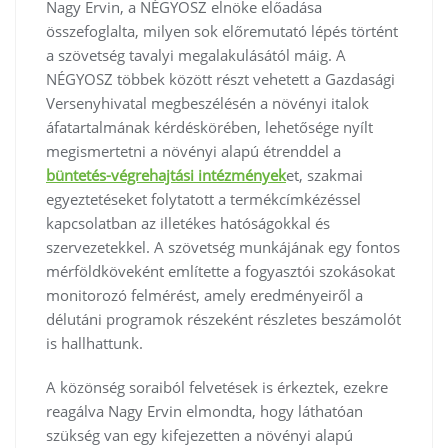
Nagy Ervin, a NÉGYOSZ elnöke előadása
összefoglalta, milyen sok előremutató lépés történt
a szövetség tavalyi megalakulásától máig. A
NÉGYOSZ többek között részt vehetett a Gazdasági
Versenyhivatal megbeszélésén a növényi italok
áfatartalmának kérdéskörében, lehetősége nyílt
megismertetni a növényi alapú étrenddel a
büntetés-végrehajtási intézmények
et, szakmai
egyeztetéseket folytatott a termékcímkézéssel
kapcsolatban az illetékes hatóságokkal és
szervezetekkel. A szövetség munkájának egy fontos
mérföldköveként említette a fogyasztói szokásokat
monitorozó felmérést, amely eredményeiről a
délutáni programok részeként részletes beszámolót
is hallhattunk.
A közönség soraiból felvetések is érkeztek, ezekre
reagálva Nagy Ervin elmondta, hogy láthatóan
szükség van egy kifejezetten a növényi alapú