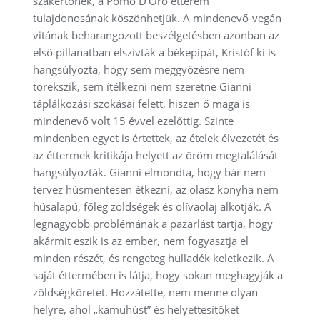
szakértőnek, a Pomo D’Oro étterem
tulajdonosának köszönhetjük. A mindenevő-vegán
vitának beharangozott beszélgetésben azonban az
első pillanatban elszívták a békepipát, Kristóf ki is
hangsúlyozta, hogy sem meggyőzésre nem
törekszik, sem ítélkezni nem szeretne Gianni
táplálkozási szokásai felett, hiszen ő maga is
mindenevő volt 15 évvel ezelőttig. Szinte
mindenben egyet is értettek, az ételek élvezetét és
az éttermek kritikája helyett az öröm megtalálását
hangsúlyozták. Gianni elmondta, hogy bár nem
tervez húsmentesen étkezni, az olasz konyha nem
húsalapú, főleg zöldségek és olívaolaj alkotják. A
legnagyobb problémának a pazarlást tartja, hogy
akármit eszik is az ember, nem fogyasztja el
minden részét, és rengeteg hulladék keletkezik. A
saját éttermében is látja, hogy sokan meghagyják a
zöldségköretet. Hozzátette, nem menne olyan
helyre, ahol „kamuhúst” és helyettesítőket