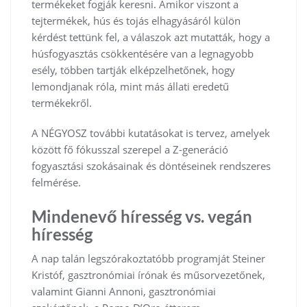
termékeket fogják keresni. Amikor viszont a
tejtermékek, hús és tojás elhagyásáról külön
kérdést tettünk fel, a válaszok azt mutatták, hogy a
húsfogyasztás csökkentésére van a legnagyobb
esély, többen tartják elképzelhetőnek, hogy
lemondjanak róla, mint más állati eredetű
termékekről.
A NÉGYOSZ további kutatásokat is tervez, amelyek
között fő fókusszal szerepel a Z-generáció
fogyasztási szokásainak és döntéseinek rendszeres
felmérése.
Mindenevő híresség vs. vegán
híresség
A nap talán legszórakoztatóbb programját Steiner
Kristóf, gasztronómiai írónak és műsorvezetőnek,
valamint Gianni Annoni, gasztronómiai