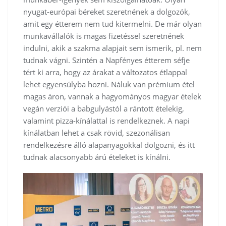
nyugat-európai béreket szeretnének a dolgozók,
amit egy étterem nem tud kitermelni. De már olyan
munkavállalók is magas fizetéssel szeretnének
indulni, akik a szakma alapjait sem ismerik, pl. nem
tudnak vágni. Szintén a Napfényes étterem séfje
tért ki arra, hogy az árakat a változatos étlappal
lehet egyensúlyba hozni. Náluk van prémium étel
magas áron, vannak a hagyományos magyar ételek
vegán verziói a babgulyástól a rántott ételekig,
valamint pizza-kínálattal is rendelkeznek. A napi
kínálatban lehet a csak rövid, szezonálisan
rendelkezésre álló alapanyagokkal dolgozni, és itt
tudnak alacsonyabb árú ételeket is kínálni.