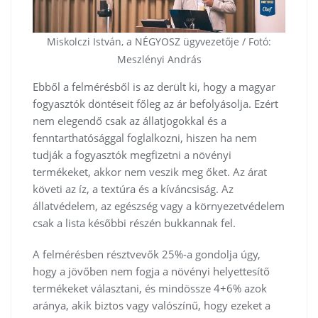
Miskolczi István, a NÉGYOSZ ügyvezetője / Fotó:
Meszlényi András
Ebből a felmérésből is az derült ki, hogy a magyar
fogyasztók döntéseit főleg az ár befolyásolja. Ezért
nem elegendő csak az állatjogokkal és a
fenntarthatósággal foglalkozni, hiszen ha nem
tudják a fogyasztók megfizetni a növényi
termékeket, akkor nem veszik meg őket. Az árat
követi az íz, a textúra és a kíváncsiság. Az
állatvédelem, az egészség vagy a környezetvédelem
csak a lista későbbi részén bukkannak fel.
A felmérésben résztvevők 25%-a gondolja úgy,
hogy a jövőben nem fogja a növényi helyettesítő
termékeket választani, és mindössze 4+6% azok
aránya, akik biztos vagy valószínű, hogy ezeket a