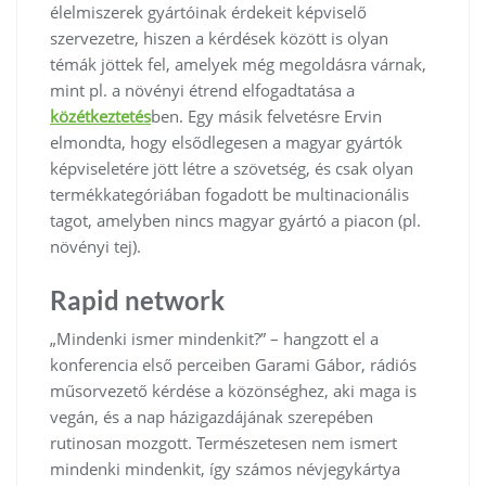
élelmiszerek gyártóinak érdekeit képviselő
szervezetre, hiszen a kérdések között is olyan
témák jöttek fel, amelyek még megoldásra várnak,
mint pl. a növényi étrend elfogadtatása a
közétkeztetés
ben. Egy másik felvetésre Ervin
elmondta, hogy elsődlegesen a magyar gyártók
képviseletére jött létre a szövetség, és csak olyan
termékkategóriában fogadott be multinacionális
tagot, amelyben nincs magyar gyártó a piacon (pl.
növényi tej).
Rapid network
„Mindenki ismer mindenkit?” – hangzott el a
konferencia első perceiben Garami Gábor, rádiós
műsorvezető kérdése a közönséghez, aki maga is
vegán, és a nap házigazdájának szerepében
rutinosan mozgott. Természetesen nem ismert
mindenki mindenkit, így számos névjegykártya