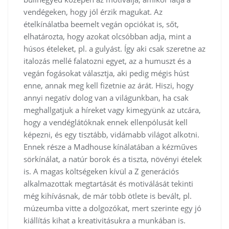
vendégeken, hogy jól érzik magukat. Az
ételkínálatba beemelt vegán opciókat is, sőt,
elhatározta, hogy azokat olcsóbban adja, mint a
húsos ételeket, pl. a gulyást. Így aki csak szeretne az
italozás mellé falatozni egyet, az a humuszt és a
vegán fogásokat választja, aki pedig mégis húst
enne, annak meg kell fizetnie az árát. Hiszi, hogy
annyi negatív dolog van a világunkban, ha csak
meghallgatjuk a híreket vagy kimegyünk az utcára,
hogy a vendéglátóknak ennek ellenpólusát kell
képezni, és egy tisztább, vidámabb világot alkotni.
Ennek része a Madhouse kínálatában a kézműves
sörkínálat, a natúr borok és a tiszta, növényi ételek
is. A magas költségeken kívül a Z generációs
alkalmazottak megtartását és motiválását tekinti
még kihívásnak, de már több ötlete is bevált, pl.
múzeumba vitte a dolgozókat, mert szerinte egy jó
kiállítás kihat a kreativitásukra a munkában is.