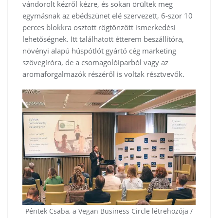
vándorolt kézről kézre, és sokan örültek meg
egymásnak az ebédszünet elé szervezett, 6-szor 10
perces blokkra osztott rögtönzött ismerkedési
lehetőségnek. Itt találhatott étterem beszállítóra,
növényi alapú húspótlót gyártó cég marketing
szövegíróra, de a csomagolóiparból vagy az
aromaforgalmazók részéről is voltak résztvevők.
Péntek Csaba, a Vegan Business Circle létrehozója /