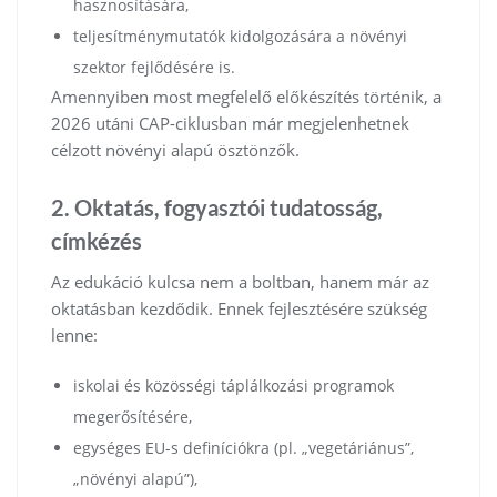
hasznosítására,
teljesítménymutatók kidolgozására a növényi
szektor fejlődésére is.
Amennyiben most megfelelő előkészítés történik, a
2026 utáni CAP-ciklusban már megjelenhetnek
célzott növényi alapú ösztönzők.
2. Oktatás, fogyasztói tudatosság,
címkézés
Az edukáció kulcsa nem a boltban, hanem már az
oktatásban kezdődik. Ennek fejlesztésére szükség
lenne:
iskolai és közösségi táplálkozási programok
megerősítésére,
egységes EU-s definíciókra (pl. „vegetáriánus”,
„növényi alapú”),