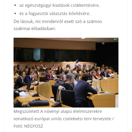
az egészségügyi kiadások csökkentésére,
és a fogyasztói választás bővítésére.
De lássuk, mi mindenről esett szó a számos
szakmai előadásban:
Megszületett A növényi alapú élelmiszerekre
vonatkozó európai uniós cselekvési terv tervezete /
Fotó: NÉGYOSZ