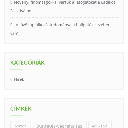
Növényi finomságokkal vártuk a látogatókat a Ladikos
Fesztiválon
„A jövő táplálkozástudománya a hallgatók kezében
van”
KATEGÓRIÁK
Hírek
CÍMKÉK
büntetés-végrehajtás
börtön
edukáció