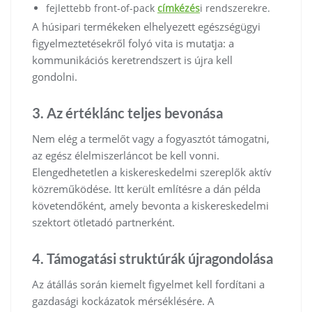
fejlettebb front-of-pack
címkézés
i rendszerekre.
A húsipari termékeken elhelyezett egészségügyi
figyelmeztetésekről folyó vita is mutatja: a
kommunikációs keretrendszert is újra kell
gondolni.
3. Az értéklánc teljes bevonása
Nem elég a termelőt vagy a fogyasztót támogatni,
az egész élelmiszerláncot be kell vonni.
Elengedhetetlen a kiskereskedelmi szereplők aktív
közreműködése. Itt került említésre a dán példa
követendőként, amely bevonta a kiskereskedelmi
szektort ötletadó partnerként.
4. Támogatási struktúrák újragondolása
Az átállás során kiemelt figyelmet kell fordítani a
gazdasági kockázatok mérséklésére. A