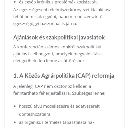
és egyéb krónikus problémák kockázatát.
Az egészségesebb élelmiszerkörnyezet kialakítása
tehát nemcsak egyéni, hanem rendszerszintű
egészségügyi haszonnal is járna.
Ajánlások és szakpolitikai javaslatok
A konferencián számos konkrét szakpolitikai
ajánlás is elhangzott, amelyek megvalósítása
elengedhetetlen lenne az áttöréshez:
1. A Közös Agrárpolitika (CAP) reformja
A jelenlegi CAP nem ösztönöz kellően a
fenntartható fehérjeátállásra. Szükséges lenne:
hosszú távú modellezésre és adatvezérelt
döntéshozatalra,
az organikus termelés tapasztalatainak