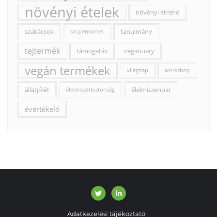
növényi ételek
növényi étrend
szakácsok
tanulmány
szupermarket
tejtermék
támogatás
veganuary
vegán termékek
világnap
workshop
állatjólét
élelmiszeripar
élelmiszerbiztonság
évértékelő
Adatkezelési tájékoztató