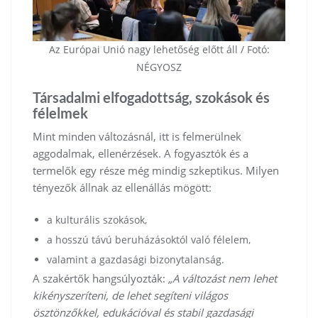
Az Európai Unió nagy lehetőség előtt áll / Fotó:
NÉGYOSZ
Társadalmi elfogadottság, szokások és
félelmek
Mint minden változásnál, itt is felmerülnek
aggodalmak, ellenérzések. A fogyasztók és a
termelők egy része még mindig szkeptikus. Milyen
tényezők állnak az ellenállás mögött:
a kulturális szokások,
a hosszú távú beruházásoktól való félelem,
valamint a gazdasági bizonytalanság.
A szakértők hangsúlyozták:
„A változást nem lehet
kikényszeríteni, de lehet segíteni világos
ösztönzőkkel, edukációval és stabil gazdasági