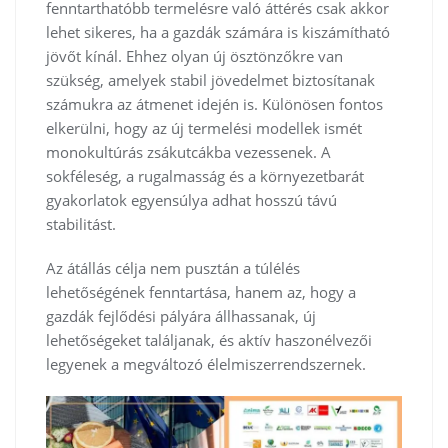
fenntarthatóbb termelésre való áttérés csak akkor
lehet sikeres, ha a gazdák számára is kiszámítható
jövőt kínál. Ehhez olyan új ösztönzőkre van
szükség, amelyek stabil jövedelmet biztosítanak
számukra az átmenet idején is. Különösen fontos
elkerülni, hogy az új termelési modellek ismét
monokultúrás zsákutcákba vezessenek. A
sokféleség, a rugalmasság és a környezetbarát
gyakorlatok egyensúlya adhat hosszú távú
stabilitást.
Az átállás célja nem pusztán a túlélés
lehetőségének fenntartása, hanem az, hogy a
gazdák fejlődési pályára állhassanak, új
lehetőségeket találjanak, és aktív haszonélvezői
legyenek a megváltozó élelmiszerrendszernek.