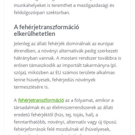
munkahelyeket is teremthet a mezőgazdasági és
feldolgozóipari szektorban.
A fehérjetranszformáció
elkerülhetetlen
Jelenleg az állati fehérjék dominálnak az európai
étrendben, a növényi alternatívák pedig szerkezeti
hátrányban vannak. A mostani rendszer továbbra is
erősen támaszkodik az importált takarmányra (pl.
szója), miközben az EU számos területe alkalmas
lenne hüvelyesek, fehérjedús növények
termesztésére is.
A
fehérjetranszformáció
az a folyamat, amikor a
társadalmak és az élelmiszerrendszerek az állati
eredetű fehérjéktől (hús, tej, tojás, hal), a
fenntarthatóbb, növényi, alternatív vagy új típusú
fehérjeforrások felé mozdulnak el (hüvelyesek,