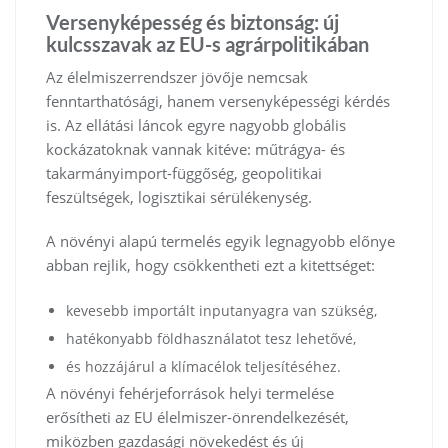
Versenyképesség és biztonság: új
kulcsszavak az EU-s agrárpolitikában
Az élelmiszerrendszer jövője nemcsak
fenntarthatósági, hanem versenyképességi kérdés
is. Az ellátási láncok egyre nagyobb globális
kockázatoknak vannak kitéve: műtrágya- és
takarmányimport-függőség, geopolitikai
feszültségek, logisztikai sérülékenység.
A növényi alapú termelés egyik legnagyobb előnye
abban rejlik, hogy csökkentheti ezt a kitettséget:
kevesebb importált inputanyagra van szükség,
hatékonyabb földhasználatot tesz lehetővé,
és hozzájárul a klímacélok teljesítéséhez.
A növényi fehérjeforrások helyi termelése
erősítheti az EU élelmiszer-önrendelkezését,
miközben gazdasági növekedést és új