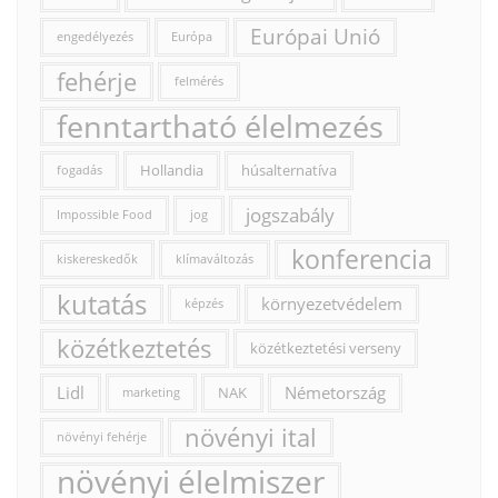
Európai Unió
engedélyezés
Európa
fehérje
felmérés
fenntartható élelmezés
Hollandia
húsalternatíva
fogadás
jogszabály
Impossible Food
jog
konferencia
kiskereskedők
klímaváltozás
kutatás
környezetvédelem
képzés
közétkeztetés
közétkeztetési verseny
Lidl
Németország
NAK
marketing
növényi ital
növényi fehérje
növényi élelmiszer