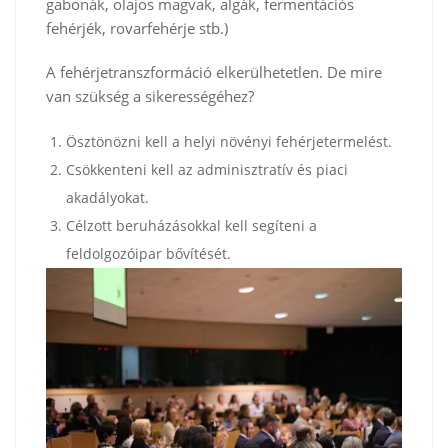
gabonák, olajos magvak, algák, fermentációs
fehérjék, rovarfehérje stb.)
A fehérjetranszformáció elkerülhetetlen. De mire
van szükség a sikerességéhez?
Ösztönözni kell a helyi növényi fehérjetermelést.
Csökkenteni kell az adminisztratív és piaci
akadályokat.
Célzott beruházásokkal kell segíteni a
feldolgozóipar bővítését.