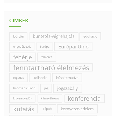
CÍMKÉK
büntetés-végrehajtás
börtön
edukáció
Európai Unió
engedélyezés
Európa
fehérje
felmérés
fenntartható élelmezés
Hollandia
húsalternatíva
fogadás
jogszabály
Impossible Food
jog
konferencia
kiskereskedők
klímaváltozás
kutatás
környezetvédelem
képzés