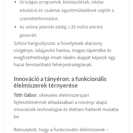
Országos programok, kitelepülések, iskolai
edukáció és szakmai együttműködések segítik a
szemléletformálást.
Az online jelenlét eddig 1,35 millió elérést
generált.
Szilvia hangsúlyozta: a hüvelyesek alacsony
vízigénye, talajjavító hatása, magas tápértéke és
megfizethetősége miatt ideális alapját képezik egy
hazai fenntartható fehérjestratégiának.
Innováció a tányéron: a funkcionális
élelmiszerek térnyerése
Tóth Gábor
, okleveles élelmiszeripari
fejlesztőmérnök előadásában a növényi alapú
innovációk technológiai és élettani hátterét mutatta
be.
Rámutatott, hogy a funkcionális élelmiszerek –