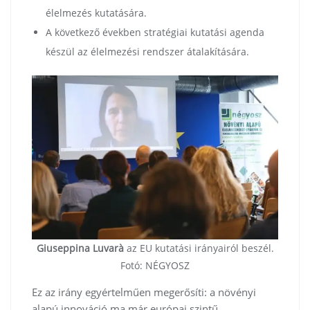
élelmezés kutatására.
A következő években stratégiai kutatási agenda
készül az élelmezési rendszer átalakítására.
Giuseppina Luvarà
az EU kutatási irányairól beszél.
Fotó: NÉGYOSZ
Ez az irány egyértelműen megerősíti: a növényi
alapú innováció ma már európai szintű