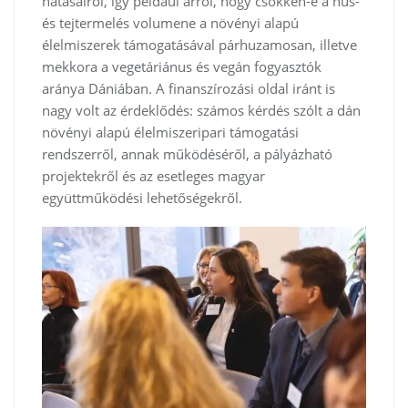
hatásairól, így például arról, hogy csökken-e a hús-
és tejtermelés volumene a növényi alapú
élelmiszerek támogatásával párhuzamosan, illetve
mekkora a vegetáriánus és vegán fogyasztók
aránya Dániában. A finanszírozási oldal iránt is
nagy volt az érdeklődés: számos kérdés szólt a dán
növényi alapú élelmiszeripari támogatási
rendszerről, annak működéséről, a pályázható
projektekről és az esetleges magyar
együttműködési lehetőségekről.