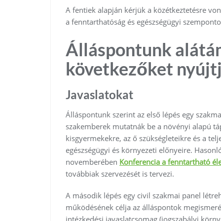
A fentiek alapján kérjük a közétkeztetésre von
a fenntarthatóság és egészségügyi szemponto
Álláspontunk alátá
következőket nyújtj
Javaslatokat
Álláspontunk szerint az első lépés egy szakm
szakemberek mutatnák be a növényi alapú táp
kisgyermekekre, az ő szükségleteikre és a tel
egészségügyi és környezeti előnyeire. Hasonl
novemberében
Konferencia a fenntartható él
továbbiak szervezését is tervezi.
A második lépés egy civil szakmai panel létre
működésének célja az álláspontok megismerés
intézkedési javaslatcsomag (jogszabályi körn