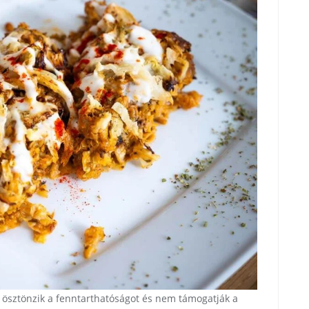
 ösztönzik a fenntarthatóságot és nem támogatják a