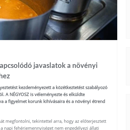
apcsolódó javaslatok a növényi
hez
yeztetést kezdeményezett a közétkeztetést szabályozó
ól. A NÉGYOSZ is véleményezte és elküldte
va a figyelmet korunk kihívásaira és a növényi étrend
megfontolni, tekintettel arra, hogy az előterjesztett
a napi fehérjemennyiséget nem engedélyezi állati