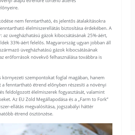
övényi alapú étrendre történő áttérés
lőnyeire.
ködése nem fenntartható, és jelentős átalakításokra
fenntartható élelmiszerellátás biztosítása érdekében. A
r: az üvegházhatású gázok kibocsátásának 25%-áért,
öldek 33%-áért felelős. Magyarország ugyan jobban áll
 származó üvegházhatású gázok kibocsátásának
 az erőforrások növekvő felhasználása továbbra is
és környezeti szempontokat foglal magában, hanem
t a fenntartható étrend előnyben részesíti a növényi
 és feldolgozott élelmiszerek fogyasztását, valamint
ékeket. Az EU Zöld Megállapodása és a „Farm to Fork”
iszer-ellátás megvalósítása, jogszabályi háttér
hatóbb étrend ösztönzése.