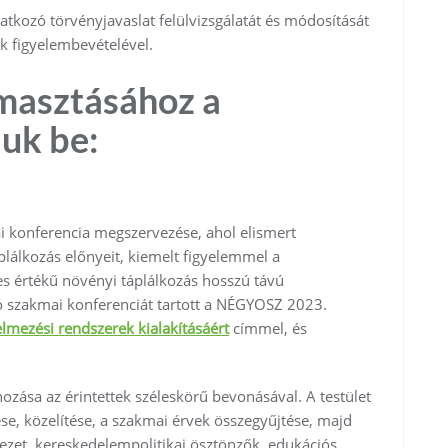
atkozó törvényjavaslat felülvizsgálatát és módosítását
k figyelembevételével.
masztásához a
uk be:
ai konferencia megszervezése, ahol elismert
lálkozás előnyeit, kiemelt figyelemmel a
jes értékű növényi táplálkozás hosszú távú
ó szakmai konferenciát tartott a NÉGYOSZ 2023.
elmezési rendszerek kialakításáért
címmel, és
hozása az érintettek széleskörű bevonásával. A testület
e, közelítése, a szakmai érvek összegyűjtése, majd
yezet, kereskedelempolitikai ösztönzők, edukációs