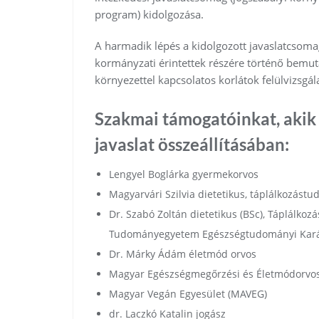
program) kidolgozása.
A harmadik lépés a kidolgozott javaslatcsomag
kormányzati érintettek részére történő bemutat
környezettel kapcsolatos korlátok felülvizsgál
Szakmai támogatóinkat, akik 
javaslat összeállításában:
Lengyel Boglárka gyermekorvos
Magyarvári Szilvia dietetikus, táplálkozás
Dr. Szabó Zoltán dietetikus (BSc), Táplálko
Tudományegyetem Egészségtudományi Karána
Dr. Márky Ádám életmód orvos
Magyar Egészségmegőrzési és Életmódorvos
Magyar Vegán Egyesület (MAVEG)
dr. Laczkó Katalin jogász