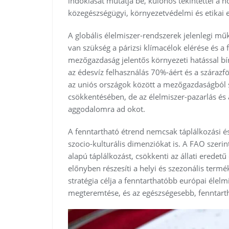
indoklását mutatja be, különös tekintettel a n
közegészségügyi, környezetvédelmi és etikai e
A globális élelmiszer-rendszerek jelenlegi mű
van szükség a párizsi klímacélok elérése és a 
mezőgazdaság jelentős környezeti hatással bí
az édesvíz felhasználás 70%-áért és a szárazf
az uniós országok között a mezőgazdaságból
csökkentésében, de az élelmiszer-pazarlás és
aggodalomra ad okot.
A fenntartható étrend nemcsak táplálkozási 
szocio-kulturális dimenziókat is. A FAO szerin
alapú táplálkozást, csökkenti az állati eredetű
előnyben részesíti a helyi és szezonális term
stratégia célja a fenntarthatóbb európai élelm
megteremtése, és az egészségesebb, fenntart