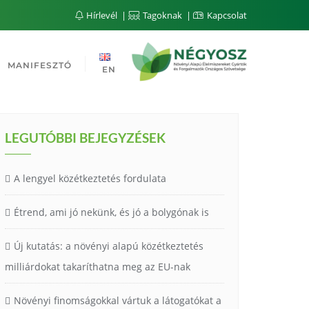
Hírlevél
Tagoknak
Kapcsolat
MANIFESZTÓ
EN
LEGUTÓBBI BEJEGYZÉSEK
A lengyel közétkeztetés fordulata
Étrend, ami jó nekünk, és jó a bolygónak is
Új kutatás: a növényi alapú közétkeztetés
milliárdokat takaríthatna meg az EU-nak
Növényi finomságokkal vártuk a látogatókat a