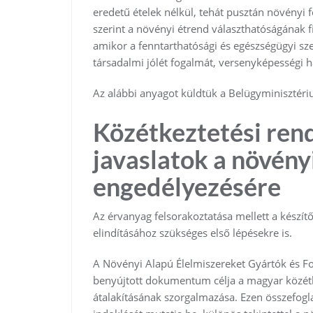
eredetű ételek nélkül, tehát pusztán növényi
szerint a növényi étrend választhatóságának f
amikor a fenntarthatósági és egészségügyi sz
társadalmi jólét fogalmát, versenyképességi h
Az alábbi anyagot küldtük a Belügyminisztéri
Közétkeztetési ren
javaslatok a növény
engedélyezésére
Az érvanyag felsorakoztatása mellett a készítő
elindításához szükséges első lépésekre is.
A Növényi Alapú Élelmiszereket Gyártók és 
benyújtott dokumentum célja a magyar közétk
átalakításának szorgalmazása. Ezen összefogla