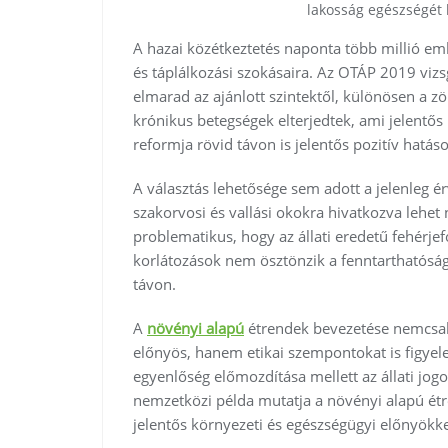
lakosság egészségét
A hazai közétkeztetés naponta több millió emb
és táplálkozási szokásaira. Az OTÁP 2019 vizs
elmarad az ajánlott szintektől, különösen a zö
krónikus betegségek elterjedtek, ami jelentős
reformja rövid távon is jelentős pozitív hatáso
A választás lehetősége sem adott a jelenleg é
szakorvosi és vallási okokra hivatkozva lehet 
problematikus, hogy az állati eredetű fehérje
korlátozások nem ösztönzik a fenntarthatósá
távon.
A
növényi alapú
étrendek bevezetése nemcsa
előnyös, hanem etikai szempontokat is figyel
egyenlőség előmozdítása mellett az állati jogo
nemzetközi példa mutatja a növényi alapú étr
jelentős környezeti és egészségügyi előnyökkel