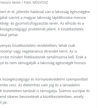
 hosszú távon / Fotó: NÉGYOSZ
ert ér el, jelentős hatással van a lakosság egészségére
gálat szerint a magyar lakosság táplálkozása messze
ldség- és gyümölcsfogyasztás terén. Az elhízás és a
 közegészségügyi problémát jelent. A közétkeztetés
kkal járhat.
rvényes közétkeztetési rendeletben, tehát csak
növényi vagy vegetáriánus étrendet kérni. Az is
forrást minden főétkezésnek tartalmaznia kell. Ezek a
got és nem támogatják a lakosság egészségét hosszú
k közegészségügyi és környezetvédelmi szempontból
embe vesz. Az élelemhez való jog és a társadalmi
k tiszteletben tartását is támogatja. Számos európai és
end sikeres bevezetését a közétkeztetésben, amely
 jár.