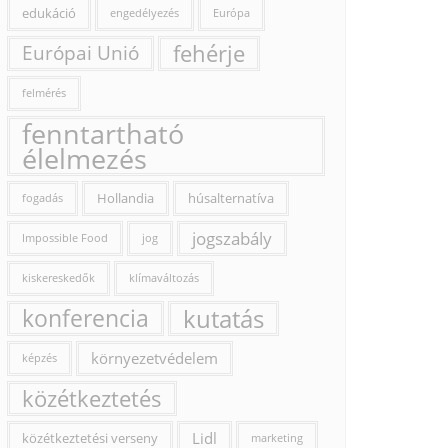
edukáció
engedélyezés
Európa
fehérje
Európai Unió
felmérés
fenntartható
élelmezés
Hollandia
húsalternatíva
fogadás
jogszabály
Impossible Food
jog
kiskereskedők
klímaváltozás
konferencia
kutatás
környezetvédelem
képzés
közétkeztetés
Lidl
közétkeztetési verseny
marketing