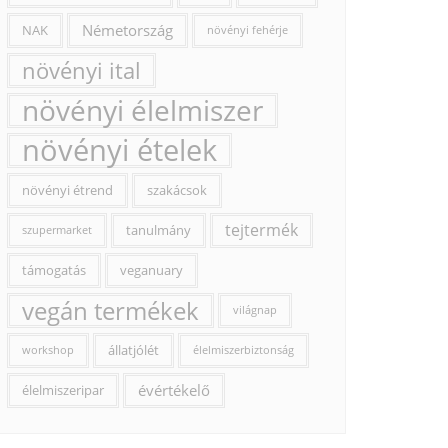
Németország
NAK
növényi fehérje
növényi ital
növényi élelmiszer
növényi ételek
növényi étrend
szakácsok
tejtermék
tanulmány
szupermarket
támogatás
veganuary
vegán termékek
világnap
állatjólét
workshop
élelmiszerbiztonság
évértékelő
élelmiszeripar