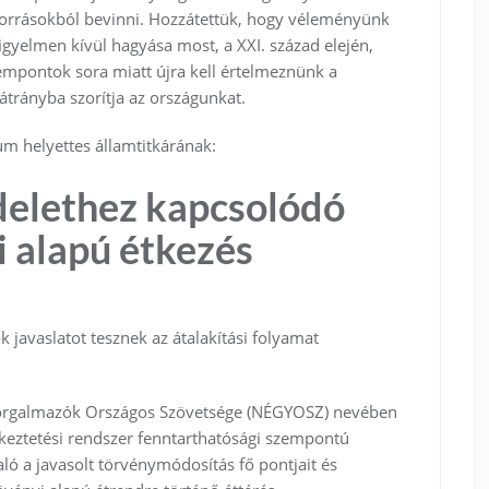
 forrásokból bevinni. Hozzátettük, hogy véleményünk
igyelmen kívül hagyása most, a XXI. század elején,
empontok sora miatt újra kell értelmeznünk a
átrányba szorítja az országunkat.
um helyettes államtitkárának:
delethez kapcsolódó
i alapú étkezés
k javaslatot tesznek az átalakítási folyamat
Forgalmazók Országos Szövetsége (NÉGYOSZ) nevében
eztetési rendszer fenntarthatósági szempontú
ló a javasolt törvénymódosítás fő pontjait és